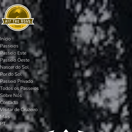
Open Passeios Menu
Open More Menu
Passar para a navegação primária
Passar para o conteúdo
Passar para o rodapé
Início
Passeios
Passeio Este
Passeio Oeste
Nascer do Sol
Por do Sol
Passeio Privado
Todos os Passeios
Sobre Nós
Contacto
Visitar de Cruzeiro
Mais
Selecione
PT
o