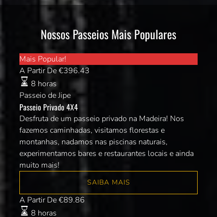
Nossos Passeios Mais Populares
Passeio
Mais Popular!
Privado
A Partir De
€
396.43
4X4
8 horas
Passeio de Jipe
Passeio Privado 4X4
Desfruta de um passeio privado na Madeira! Nos
fazemos caminhadas, visitamos florestas e
montanhas, nadamos nas piscinas naturais,
experimentamos bares e restaurantes locais e ainda
muito mais!
SAIBA MAIS
Passeio
A Partir De
€
89.86
Este
8 horas