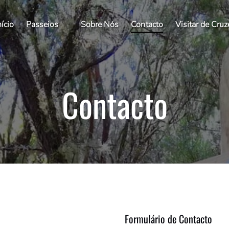
Open Passeios
nício
Passeios
Sobre Nós
Contacto
Visitar de Cruz
Menu
Contacto
Formulário de Contacto