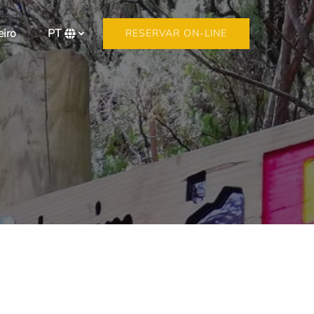
eiro
PT
RESERVAR ON-LINE
Selecione
o
seu
idioma